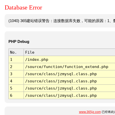
Database Error
(1040) 365建站错误警告：连接数据库失败，可能的原因：1、数
PHP Debug
No.
File
1
/index.php
2
/source/function/function_extend.php
3
/source/class/jzmysql.class.php
4
/source/class/jzmysql.class.php
5
/source/class/jzmysql.class.php
6
/source/class/jzmysql.class.php
www.365jz.com
已经将此