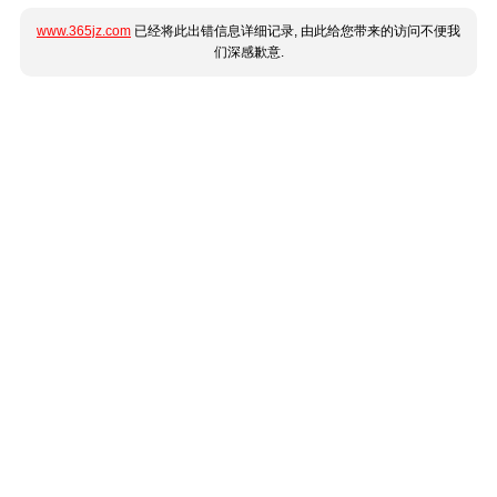
www.365jz.com
已经将此出错信息详细记录, 由此给您带来的访问不便我
们深感歉意.