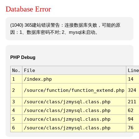
Database Error
(1040) 365建站错误警告：连接数据库失败，可能的原
因：1、数据库密码不对; 2、mysql未启动。
PHP Debug
No.
File
Line
1
/index.php
14
2
/source/function/function_extend.php
324
3
/source/class/jzmysql.class.php
211
4
/source/class/jzmysql.class.php
62
5
/source/class/jzmysql.class.php
94
6
/source/class/jzmysql.class.php
76