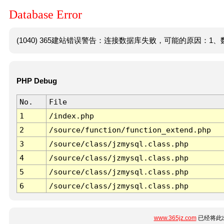
Database Error
(1040) 365建站错误警告：连接数据库失败，可能的原因：1、数
PHP Debug
No.
File
1
/index.php
2
/source/function/function_extend.php
3
/source/class/jzmysql.class.php
4
/source/class/jzmysql.class.php
5
/source/class/jzmysql.class.php
6
/source/class/jzmysql.class.php
www.365jz.com
已经将此