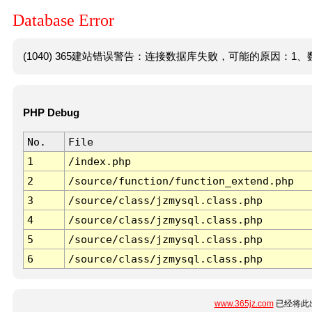
Database Error
(1040) 365建站错误警告：连接数据库失败，可能的原因：1、数
PHP Debug
No.
File
1
/index.php
2
/source/function/function_extend.php
3
/source/class/jzmysql.class.php
4
/source/class/jzmysql.class.php
5
/source/class/jzmysql.class.php
6
/source/class/jzmysql.class.php
www.365jz.com
已经将此