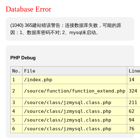
Database Error
(1040) 365建站错误警告：连接数据库失败，可能的原
因：1、数据库密码不对; 2、mysql未启动。
PHP Debug
No.
File
Line
1
/index.php
14
2
/source/function/function_extend.php
324
3
/source/class/jzmysql.class.php
211
4
/source/class/jzmysql.class.php
62
5
/source/class/jzmysql.class.php
94
6
/source/class/jzmysql.class.php
76