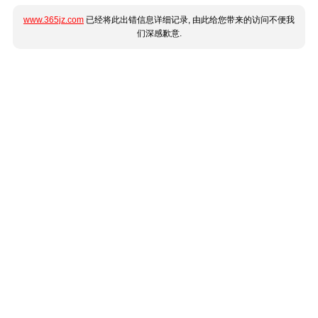
www.365jz.com
已经将此出错信息详细记录, 由此给您带来的访问不便我
们深感歉意.