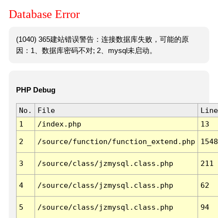
Database Error
(1040) 365建站错误警告：连接数据库失败，可能的原
因：1、数据库密码不对; 2、mysql未启动。
PHP Debug
No.
File
Line
1
/index.php
13
2
/source/function/function_extend.php
1548
3
/source/class/jzmysql.class.php
211
4
/source/class/jzmysql.class.php
62
5
/source/class/jzmysql.class.php
94