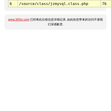
6
/source/class/jzmysql.class.php
76
www.365jz.com
已经将此出错信息详细记录, 由此给您带来的访问不便我
们深感歉意.