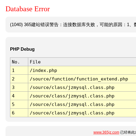
Database Error
(1040) 365建站错误警告：连接数据库失败，可能的原因：1、数
PHP Debug
No.
File
1
/index.php
2
/source/function/function_extend.php
3
/source/class/jzmysql.class.php
4
/source/class/jzmysql.class.php
5
/source/class/jzmysql.class.php
6
/source/class/jzmysql.class.php
www.365jz.com
已经将此