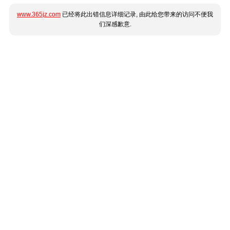
www.365jz.com
已经将此出错信息详细记录, 由此给您带来的访问不便我
们深感歉意.