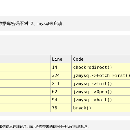
据库密码不对; 2、mysql未启动。
Line
Code
14
checkredirect()
324
jzmysql->Fetch_First(
211
jzmysql->Init()
62
jzmysql->Open()
94
jzmysql->halt()
76
break()
出错信息详细记录, 由此给您带来的访问不便我们深感歉意.