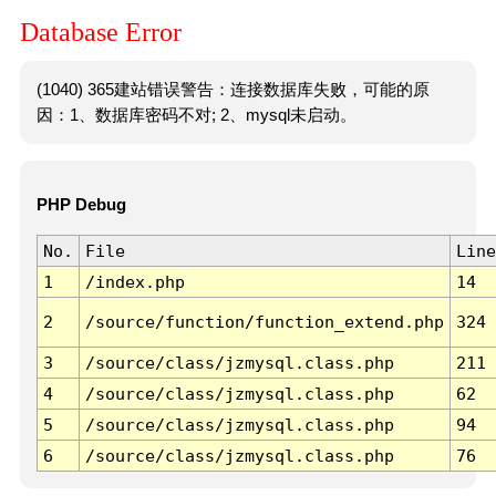
Database Error
(1040) 365建站错误警告：连接数据库失败，可能的原
因：1、数据库密码不对; 2、mysql未启动。
PHP Debug
No.
File
Line
1
/index.php
14
2
/source/function/function_extend.php
324
3
/source/class/jzmysql.class.php
211
4
/source/class/jzmysql.class.php
62
5
/source/class/jzmysql.class.php
94
6
/source/class/jzmysql.class.php
76