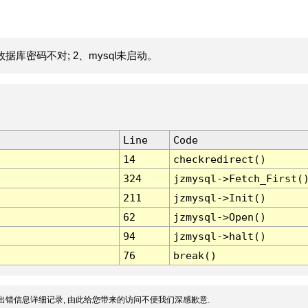
据库密码不对; 2、mysql未启动。
Line
Code
14
checkredirect()
324
jzmysql->Fetch_First(
211
jzmysql->Init()
62
jzmysql->Open()
94
jzmysql->halt()
76
break()
出错信息详细记录, 由此给您带来的访问不便我们深感歉意.