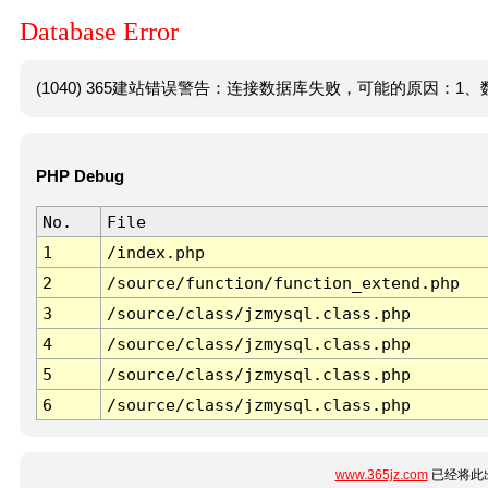
Database Error
(1040) 365建站错误警告：连接数据库失败，可能的原因：1、数
PHP Debug
No.
File
1
/index.php
2
/source/function/function_extend.php
3
/source/class/jzmysql.class.php
4
/source/class/jzmysql.class.php
5
/source/class/jzmysql.class.php
6
/source/class/jzmysql.class.php
www.365jz.com
已经将此