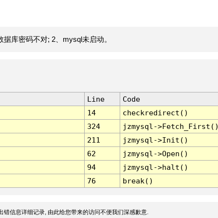
据库密码不对; 2、mysql未启动。
Line
Code
14
checkredirect()
324
jzmysql->Fetch_First(
211
jzmysql->Init()
62
jzmysql->Open()
94
jzmysql->halt()
76
break()
出错信息详细记录, 由此给您带来的访问不便我们深感歉意.