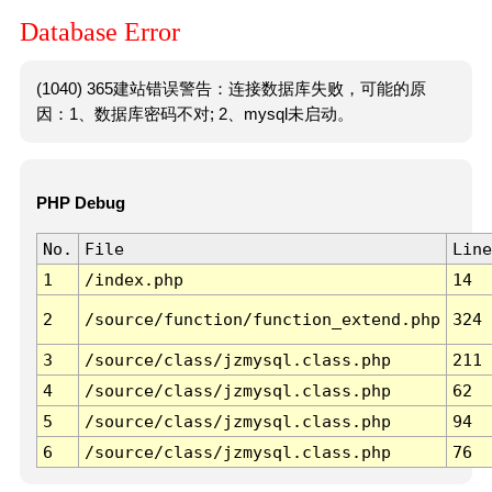
Database Error
(1040) 365建站错误警告：连接数据库失败，可能的原
因：1、数据库密码不对; 2、mysql未启动。
PHP Debug
No.
File
Line
1
/index.php
14
2
/source/function/function_extend.php
324
3
/source/class/jzmysql.class.php
211
4
/source/class/jzmysql.class.php
62
5
/source/class/jzmysql.class.php
94
6
/source/class/jzmysql.class.php
76